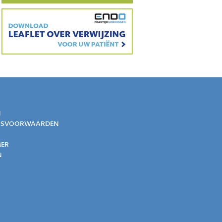
N
GSVOORWAARDEN
MER
N