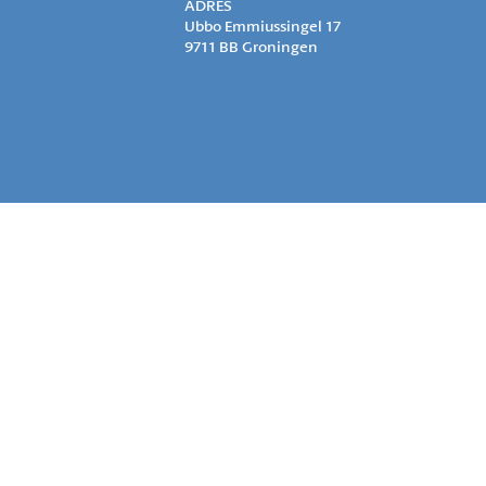
ADRES
Ubbo Emmiussingel 17
9711 BB Groningen