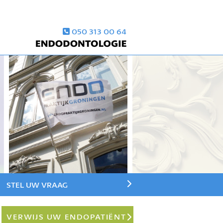
050 313 00 64
STEL UW VRAAG
VERWIJS UW ENDOPATIËNT