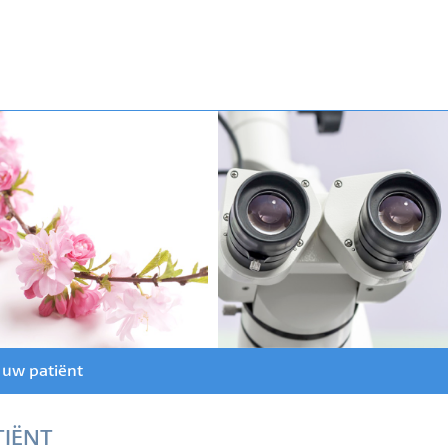
 uw patiënt
TIËNT